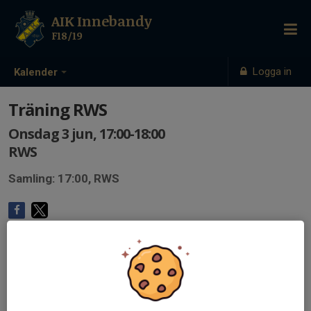
AIK Innebandy
F18/19
Logga in
Kalender
Träning RWS
Onsdag 3 jun, 17:00-18:00
RWS
Samling: 17:00, RWS