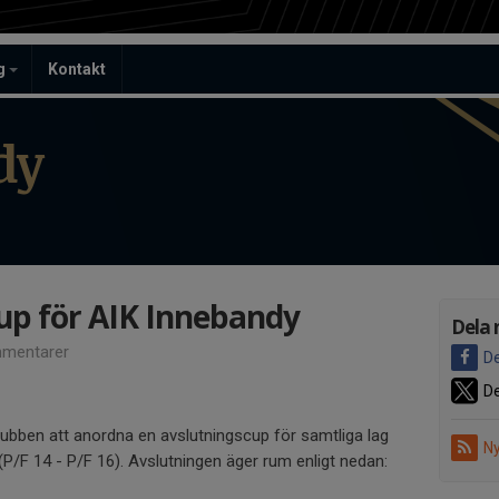
ag
Kontakt
dy
up för AIK Innebandy
Dela 
mentarer
De
De
bben att anordna en avslutningscup för samtliga lag
Ny
(P/F 14 - P/F 16). Avslutningen äger rum enligt nedan: