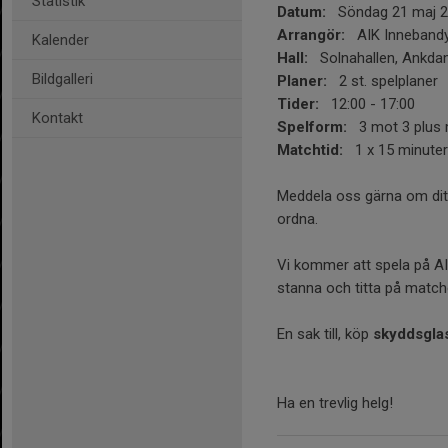
Statistik
Datum:
Söndag 21 maj 2
Arrangör:
AIK Inneband
Kalender
Hall:
Solnahallen, Ankd
Bildgalleri
Planer:
2 st. spelplaner
Tider:
12:00 - 17:00
Kontakt
Spelform:
3 mot 3 plus 
Matchtid:
1 x 15 minuter
Meddela oss gärna om dit
ordna.
Vi kommer att spela på A
stanna och titta på match
En sak till, köp
skyddsgla
Ha en trevlig helg!