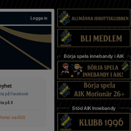
Logga in
Börja spela innebandy i AIK
nyhet
la på Facebook
la på X
Stöd AIK Innebandy
heter via RSS