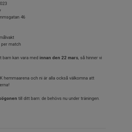
023
y
ammsgatan 46
målvakt
 per match
t barn kan vara med
innan den 22 mars
, så hinner vi
IK hemmaarena och ni är alla också välkomna att
erna!
sögonen
till ditt barn: de behövs nu under träningen.