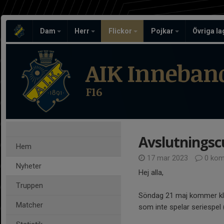
Dam
Herr
Flickor
Pojkar
Övriga l
AIK Inneban
F16
Avslutningsc
Hem
17 mar 2023
0 kom
Nyheter
Hej alla,
Truppen
Söndag 21 maj kommer klu
Matcher
som inte spelar seriespel 