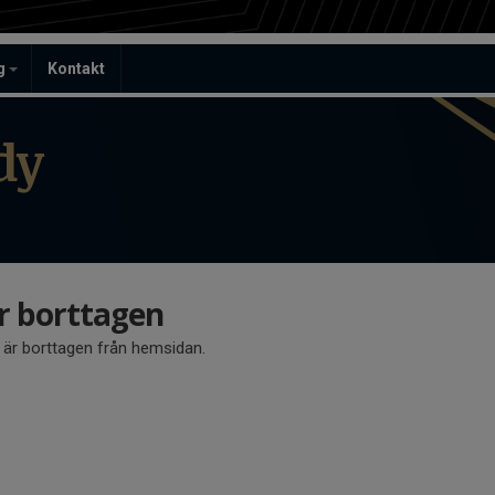
ag
Kontakt
dy
är borttagen
å är borttagen från hemsidan.