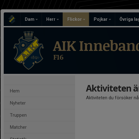
Dam
Herr
Flickor
Pojkar
Övriga l
AIK Inneban
F16
Aktiviteten 
Hem
Aktiviteten du försöker n
Nyheter
Truppen
Matcher