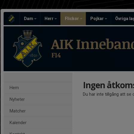
Dam
Herr
Flickor
Pojkar
Övriga l
AIK Inneban
F14
Ingen åtkom
Hem
Du har inte tillgång att se
Nyheter
Matcher
Kalender