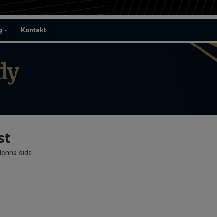
ag
Kontakt
dy
st
 denna sida.