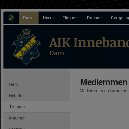
Dam
Herr
Flickor
Pojkar
Övriga l
AIK Inneban
Dam
Medlemmen ä
Hem
Medlemmen du försöker nå
Nyheter
Truppen
Matcher