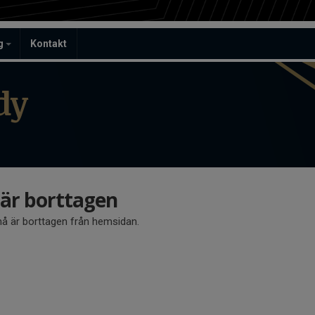
ag
Kontakt
dy
r borttagen
 är borttagen från hemsidan.