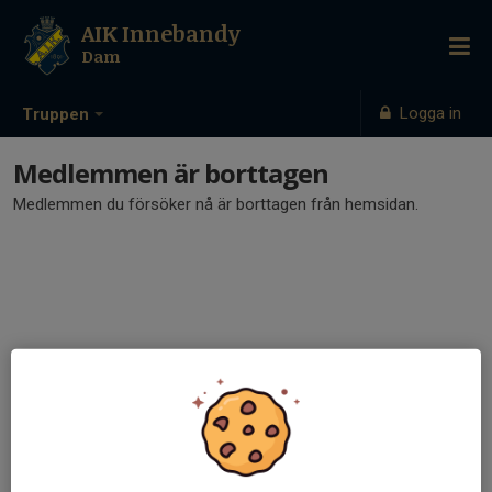
AIK Innebandy
Dam
Logga in
Truppen
Medlemmen är borttagen
Medlemmen du försöker nå är borttagen från hemsidan.