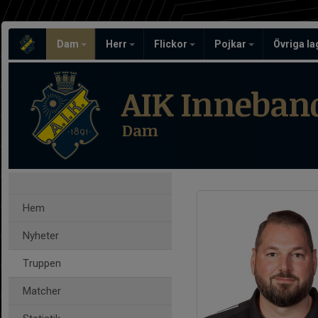
Dam
Herr
Flickor
Pojkar
Övriga l
AIK Inneban
Dam
Hem
Nyheter
Truppen
Matcher