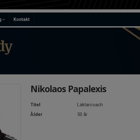
ag
Kontakt
dy
Nikolaos Papalexis
Titel
Läktarcoach
Ålder
50 år