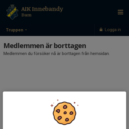
AIK Innebandy
Dam
Logga in
Truppen
Medlemmen är borttagen
Medlemmen du försöker nå är borttagen från hemsidan.