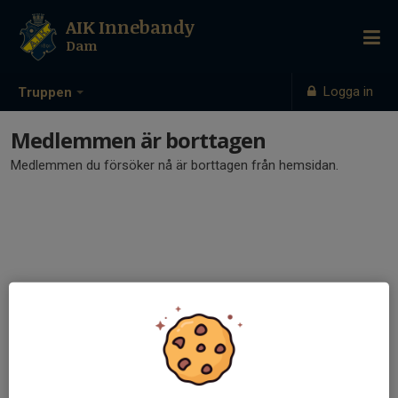
AIK Innebandy
Dam
Logga in
Truppen
Medlemmen är borttagen
Medlemmen du försöker nå är borttagen från hemsidan.