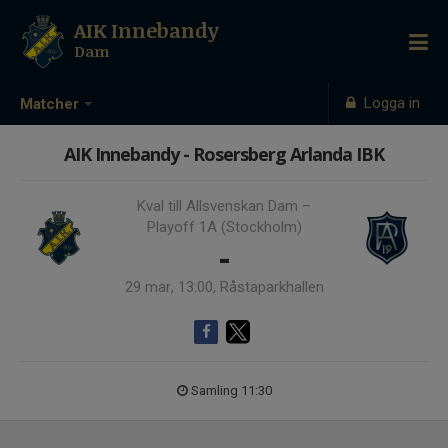
AIK Innebandy
Dam
Logga in
Matcher
AIK Innebandy - Rosersberg Arlanda IBK
Kval till Allsvenskan Dam –
Playoff 1A (Stockholm)
-
29 mar, 13:00, Råstaparkhallen
Samling 11:30