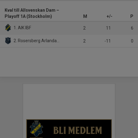
Kval till Allsvenskan Dam –
Playoff 1A (Stockholm)
M
+/-
P
1. AIK IBF
2
11
6
2. Rosersberg Arlanda IBK
2
-11
0