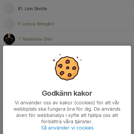
81. Linn Skotte
9. Linnea Wiregård
7. Madeleine Öhrn
6. Maja Rikner
66. Malin Axelson
28. Matilda Abramsson
Godkänn kakor
22. Rebecka Jansson
Vi använder oss av kakor (cookies) för att vår
webbplats ska fungera bra för dig. De används
även för webbanalys i syfte att hjälpa oss att
17. Selma Lönn
förbättra våra tjänster.
Så använder vi cookies
34. Vilma Björk