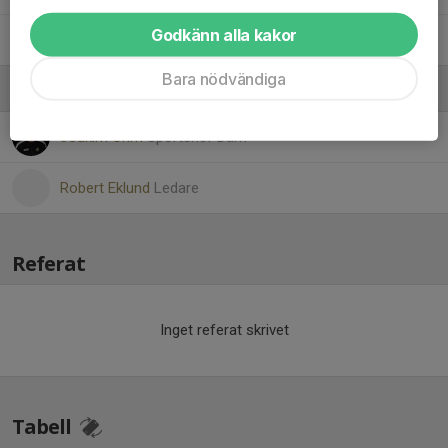
Godkänn alla kakor
16. Wilma Nilsson
Bara nödvändiga
Ledare
Joakim Öhrn
Sportchef Dam
Robert Eklund
Ledare
Referat
Inget referat skrivet
Tabell