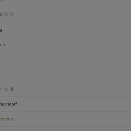
id
rg
son
rn
angendorf
ramsson