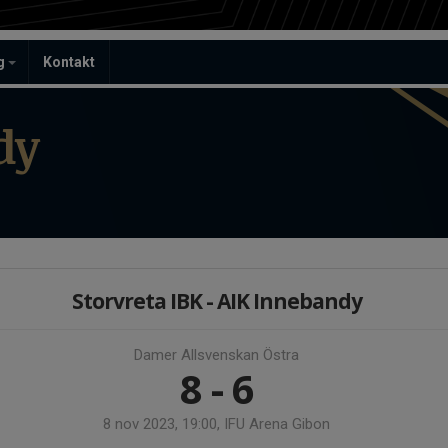
ag
Kontakt
dy
Storvreta IBK - AIK Innebandy
Damer Allsvenskan Östra
8 - 6
8 nov 2023, 19:00, IFU Arena Gibon