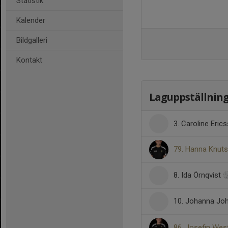
Statistik
Kalender
Bildgalleri
Kontakt
Laguppställnin
3. Caroline Eric
79. Hanna Knut
8. Ida Örnqvist
10. Johanna J
86. Josefin Wes