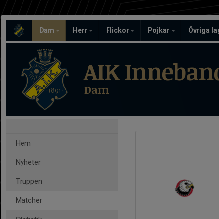
Dam
Herr
Flickor
Pojkar
Övriga l
AIK Inneban
Dam
Hem
Nyheter
Truppen
Matcher