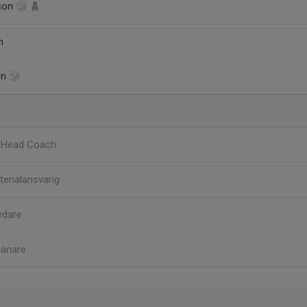
sson
n
on
g
Head Coach
terialansvarig
edare
ränare