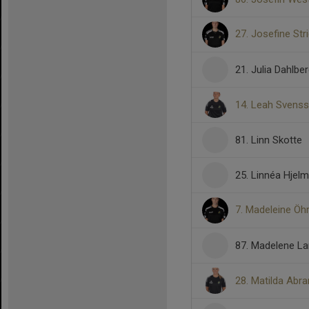
27. Josefine Str
21. Julia Dahlbe
14. Leah Svens
81. Linn Skotte
25. Linnéa Hjelm
7. Madeleine Öh
87. Madelene L
28. Matilda Ab