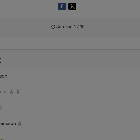
Samling 17:30
g
sson
sson
ohansson
tin