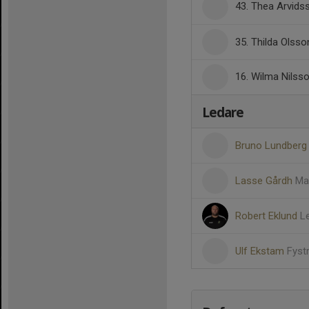
43. Thea Arvid
35. Thilda Olsso
16. Wilma Nilss
Ledare
Bruno Lundber
Lasse Gårdh
Ma
Robert Eklund
L
Ulf Ekstam
Fyst