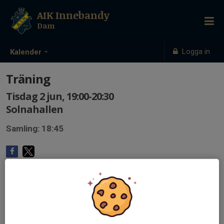
AIK Innebandy
Dam
Logga in
Kalender
Träning
Tisdag 2 jun, 19:00-20:30
Solnahallen
Samling: 18:45