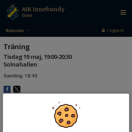
AIK Innebandy
Dam
Logga in
Kalender
Träning
Tisdag 19 maj, 19:00-20:30
Solnahallen
Samling: 18:45